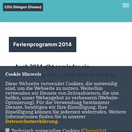
CDU Ehingen (Donau)
Ferienprogramm 2014
Auch 2014 gibt es wieder ein
Cookie Hinweis
Ferienprogramm, es ist derzeit noch in
Arbeit, wird aber zum
Diese Webseite verwendet Cookies, die notwendig
sind, um die Webseite zu nutzen. Weiterhin
Anmeldzeitpunkt veröffentlicht.
verwenden wir Dienste von Drittanbietern, die uns
helfen, unser Webangebot zu verbessern (Website-
Optmierung). Für die Verwendung bestimmter
Dienste, benötigen wir Ihre Einwilligung. Ihre
Einwilligung können Sie jederzeit widerrufen. Weitere
Informationen finden Sie in unserer
14.07.2014, 14:25 Uhr
Datenschutzerklärung
.
Technisch notwendige Cookies (
Übersicht
)