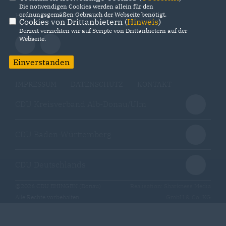
Die notwendigen Cookies werden allein für den
ordnungsgemäßen Gebrauch der Webseite benötigt.
Homepage des CDU Stadtverbandes Ehingen
Cookies von Drittanbietern (
Hinweis
)
Derzeit verzichten wir auf Scripte von Drittanbietern auf der
Webseite.
Einverstanden
IMPRESSUM
DATENSCHUTZ
KONTAKT
CDU Kreisverband Alb-Donau/Ulm
CDU Baden-Württemberg
CDU Deutschlands
@2026 CDU EHINGEN (Donau)
Realisation: Sharkness Media
Alle Rechte vorbehalten.
GmbH & Co. KG