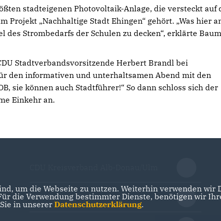
ößten stadteigenen Photovoltaik-Anlage, die versteckt auf
m Projekt „Nachhaltige Stadt Ehingen“ gehört. „Was hier a
tel des Strombedarfs der Schulen zu decken“, erklärte Bau
CDU Stadtverbandsvorsitzende Herbert Brandl bei
r den informativen und unterhaltsamen Abend mit den
OB, sie können auch Stadtführer!“ So dann schloss sich der
me Einkehr an.
CDU Kreisverband Alb-Donau/Ulm
nd, um die Webseite zu nutzen. Weiterhin verwenden wir Di
r die Verwendung bestimmter Dienste, benötigen wir Ihre 
CDU Baden-Württemberg
 Sie in unserer
Datenschutzerklärung
.