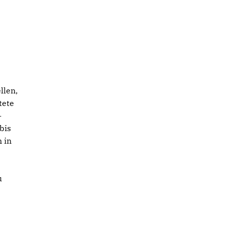
llen,
tete
-
bis
 in
u