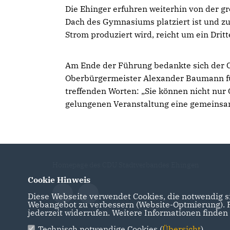
Die Ehinger erfuhren weiterhin von der gr
Dach des Gymnasiums platziert ist und zu
Strom produziert wird, reicht um ein Drit
Am Ende der Führung bedankte sich der 
Oberbürgermeister Alexander Baumann fü
treffenden Worten: „Sie können nicht nur 
gelungenen Veranstaltung eine gemeinsa
Homepage des CDU Stadtverbandes Ehingen
Cookie Hinweis
Diese Webseite verwendet Cookies, die notwendig si
Webangebot zu verbessern (Website-Optmierung). Fü
jederzeit widerrufen. Weitere Informationen finden
Technisch notwendige Cookies (
Übersicht
)