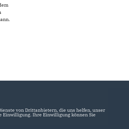
 dem
n
mann.
enste von Drittanbietern, die uns helfen, unser
Einwilligung. Ihre Einwilligung können Sie