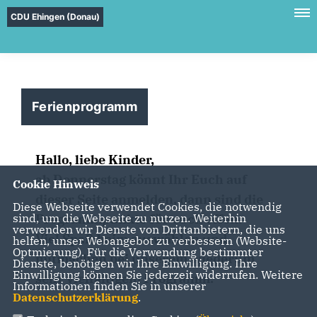
CDU Ehingen (Donau)
Ferienprogramm
Hallo, liebe Kinder,
ab Donnerstag könnt Ihr Euch auf
Cookie Hinweis
dieser Seite anmelden, dann sind die
Diese Webseite verwendet Cookies, die notwendig
Programmpunkte für euch offen.
sind, um die Webseite zu nutzen. Weiterhin
verwenden wir Dienste von Drittanbietern, die uns
Viel Spaß beim auswählen und
helfen, unser Webangebot zu verbessern (Website-
Optmierung). Für die Verwendung bestimmter
mitmachen bei unserem wiederum
Dienste, benötigen wir Ihre Einwilligung. Ihre
Einwilligung können Sie jederzeit widerrufen. Weitere
sehr vielfältigem Programm.
Informationen finden Sie in unserer
Datenschutzerklärung
.