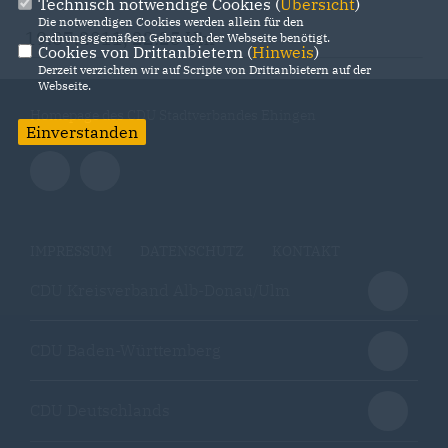
Technisch notwendige Cookies (
Übersicht
)
Die notwendigen Cookies werden allein für den
19.07.2011, 22:25 Uhr
ordnungsgemäßen Gebrauch der Webseite benötigt.
Cookies von Drittanbietern (
Hinweis
)
Derzeit verzichten wir auf Scripte von Drittanbietern auf der
Webseite.
Homepage des CDU Stadtverbandes Ehingen
Einverstanden
IMPRESSUM
DATENSCHUTZ
KONTAKT
CDU Kreisverband Alb-Donau/Ulm
CDU Baden-Württemberg
CDU Deutschlands