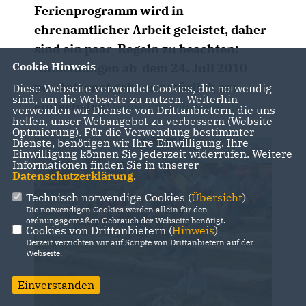
Ferienprogramm wird in
ehrenamtlicher Arbeit geleistet, daher
sind ein paar Regeln zu beachten:
Cookie Hinweis
Anmeldungen ab dem 24. Juli 2010
per Internet geht es natürlich am
Diese Webseite verwendet Cookies, die notwendig
sind, um die Webseite zu nutzen. Weiterhin
einfachsten:
www.cdu-ehingen.de
verwenden wir Dienste von Drittanbietern, die uns
helfen, unser Webangebot zu verbessern (Website-
Optmierung). Für die Verwendung bestimmter
Dienste, benötigen wir Ihre Einwilligung. Ihre
Einwilligung können Sie jederzeit widerrufen. Weitere
Informationen finden Sie in unserer
Datenschutzerklärung
.
Technisch notwendige Cookies (
Übersicht
)
Die notwendigen Cookies werden allein für den
ordnungsgemäßen Gebrauch der Webseite benötigt.
Cookies von Drittanbietern (
Hinweis
)
Derzeit verzichten wir auf Scripte von Drittanbietern auf der
Webseite.
Einverstanden