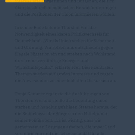
interessierte Bürgerinnen und Bürger an, die sich
über die aktuellen politischen Herausforderungen
und die Positionen der Union informieren wollten.
In seiner Rede betonte Thorsten Frei die
Notwendigkeit eines klaren Politikwechsels für
Deutschland. „Wir als Union stehen für Sicherheit
und Ordnung. Wir setzen uns entschieden gegen
illegale Migration ein und streben nach Wohlstand
durch eine vernünftige Energie- und
Wirtschaftspolitik“, erklärte Frei. Diese zentralen
Themen stießen auf großes Interesse und regten
die Anwesenden zu einer lebhaften Diskussion an.
Ronja Kemmer ergänzte die Ausführungen von
Thorsten Frei und stellte die Bedeutung eines
starken und handlungsfähigen Staates heraus, der
die Bedürfnisse der Bürger in den Mittelpunkt
seiner Politik stellt. „Es ist wichtig, dass wir
gemeinsam an Lösungen arbeiten, die unser Land
voranbringen und die Lebensqualität für alle