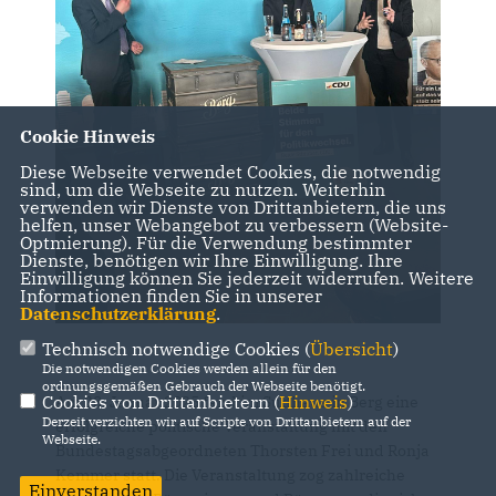
Cookie Hinweis
Diese Webseite verwendet Cookies, die notwendig
sind, um die Webseite zu nutzen. Weiterhin
verwenden wir Dienste von Drittanbietern, die uns
helfen, unser Webangebot zu verbessern (Website-
Optmierung). Für die Verwendung bestimmter
Dienste, benötigen wir Ihre Einwilligung. Ihre
Einwilligung können Sie jederzeit widerrufen. Weitere
Informationen finden Sie in unserer
Datenschutzerklärung
.
Technisch notwendige Cookies (
Übersicht
)
Die notwendigen Cookies werden allein für den
ordnungsgemäßen Gebrauch der Webseite benötigt.
Cookies von Drittanbietern (
Hinweis
)
Am 23. Januar 2025 fand im Sudhaus in Berg eine
Derzeit verzichten wir auf Scripte von Drittanbietern auf der
erfolgreiche politische Veranstaltung mit den
Webseite.
Bundestagsabgeordneten Thorsten Frei und Ronja
Kemmer statt. Die Veranstaltung zog zahlreiche
Einverstanden